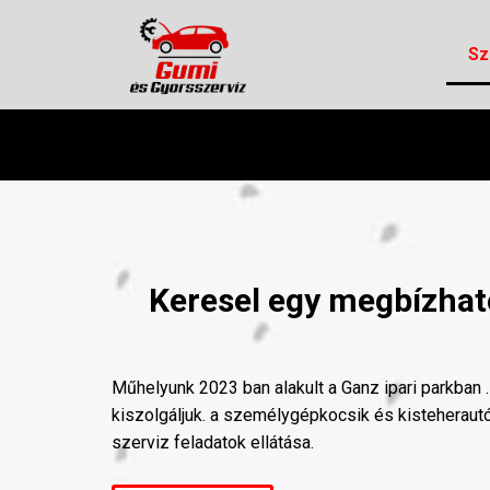
Skip
to
Sz
content
Keresel egy megbízható
Műhelyunk 2023 ban alakult a Ganz ipari parkban .
kiszolgáljuk. a személygépkocsik és kisteheraut
szerviz feladatok ellátása.