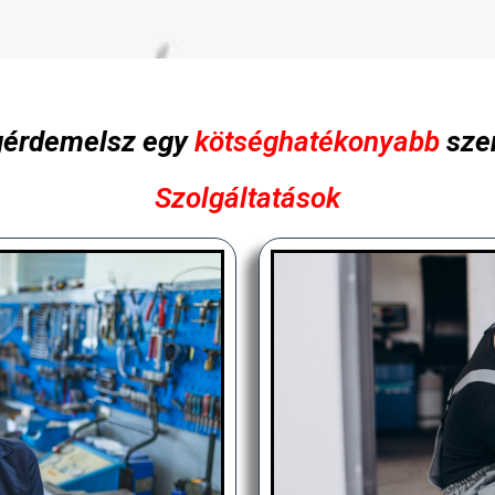
érdemelsz egy
jobb
kötséghatékonyabb
szer
Szolgáltatások