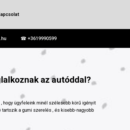
apcsolat
.hu
☎ +3619990599
glalkoznak az autóddal?
k , hogy ügyfeleink minél szélesebb körű igényit
 tartozik a gumi szerelés , és kisebb-nagyobb