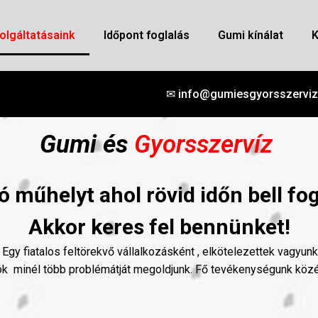
olgáltatásaink
ldőpont foglalás
Gumi kínálat
K
✉ info@gumiesgyorsszerviz
Gumi és
Gyorsszervíz
 műhelyt ahol rövid időn bell fo
Akkor keres fel bennünket!
 Egy fiatalos feltörekvő vállalkozásként , elkötelezettek vagyun
ók minél több problémátját megoldjunk. Fő tevékenységunk közé