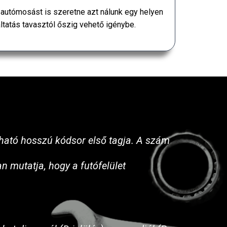
 autómosást is szeretne azt nálunk egy helyen
áltatás tavasztól őszig vehető igénybe.
ható hosszú kódsor első tagja. A szám
 mutatja, hogy a futófelület