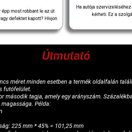
Ha autója szervizeléséhez
gy épp most robbant le az út
kérheti. Ez a szolg
agy defektet kapott? Hívjon
Útmutató
cs méret minden esetben a termék oldalfalán talál
 futófelület.
or második tagja, amely egy arányszám. Százalékban
l magassága. Példa:
m
ság: 225 mm * 45% = 101,25 mm