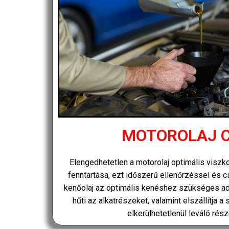
MOTOROLAJ 
Elengedhetetlen a motorolaj optimális viszk
fenntartása, ezt időszerű ellenőrzéssel és cs
kenőolaj az optimális kenéshez szükséges ad
hűti az alkatrészeket, valamint elszállítja a
elkerülhetetlenül leváló rés