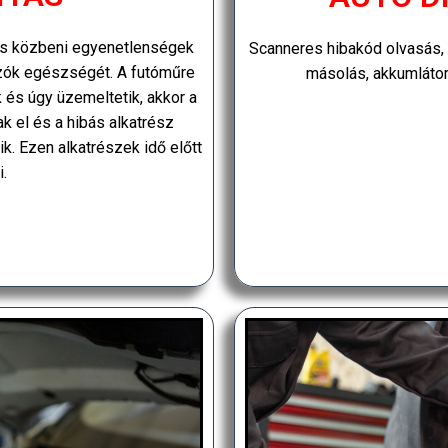
dás közbeni egyenetlenségek
Scanneres hibakód olvasás, 
azók egészségét. A futóműre
másolás, akkumlátor 
 és úgy üzemeltetik, akkor a
k el és a hibás alkatrész
ik. Ezen alkatrészek idő előtt
.