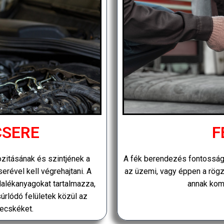
CSERE
F
ozitásának és szintjének a
A fék berendezés fontosságá
erével kell végrehajtani. A
az üzemi, vagy éppen a rögz
alékanyagokat tartalmazza,
annak komo
 súrlódó felületek közül az
zecskéket.