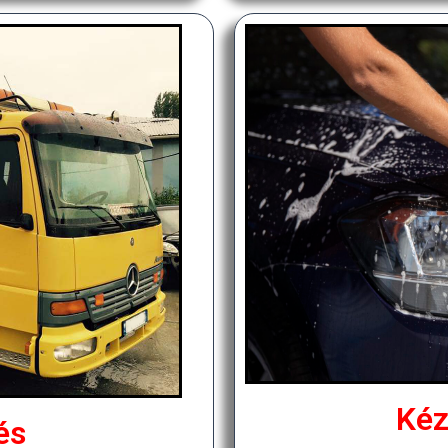
Kéz
és