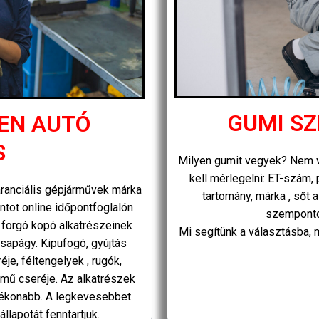
GUMI SZ
EN AUTÓ
S
Milyen gumit vegyek? Nem v
kell mérlegelni: ET-szám, 
aranciális gépjárművek márka
tartomány, márka , sőt
ntot online időpontfoglalón
szemponto
c forgó kopó alkatrészeinek
Mi segítünk a választásba, m
csapágy. Kipufogó, gyújtás
je, féltengelyek , rugók,
nymű cseréje. Az alkatrészek
tékonabb. A legkevesebbet
állapotát fenntartjuk.