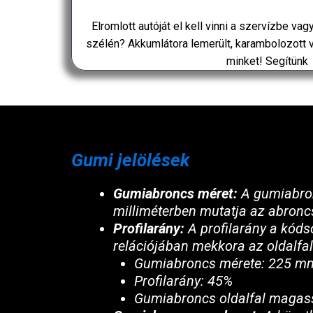
Elromlott autóját el kell vinni a szervízbe va
szélén? Akkumlátora lemerült, karambolozott v
minket! Segítünk
Gumi jelölések
Gumiabroncs méret:
A gumiabron
milliméterben mutatja az abroncs
Profilarány:
A profilarány a kóds
relációjában mekkora az oldalfa
Gumiabroncs mérete: 225 m
Profilarány: 45%
Gumiabroncs oldalfal magas