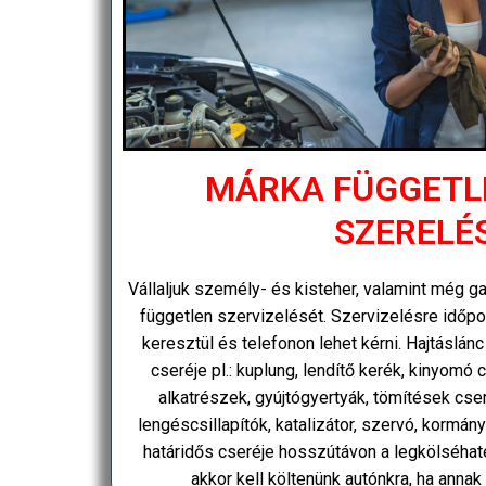
MÁRKA FÜGGETL
SZERELÉ
Vállaljuk személy- és kisteher, valamint még g
független szervizelését. Szervizelésre időpo
keresztül és telefonon lehet kérni. Hajtáslán
cseréje pl.: kuplung, lendítő kerék, kinyomó 
alkatrészek, gyújtógyertyák, tömítések cseré
lengéscsillapítók, katalizátor, szervó, kormá
határidős cseréje hosszútávon a legkölséha
akkor kell költenünk autónkra, ha annak 