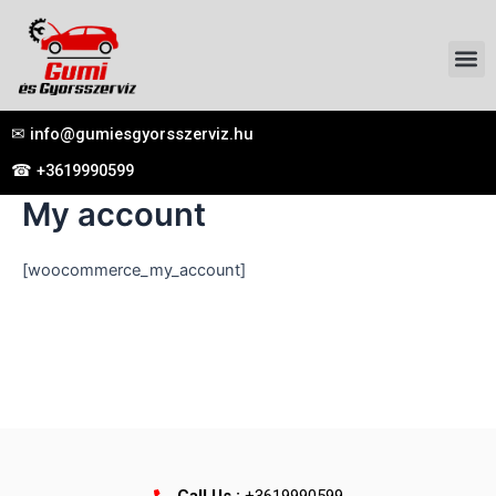
Skip
to
M
content
✉ info@gumiesgyorsszerviz.hu
☎ +3619990599
My account
[woocommerce_my_account]