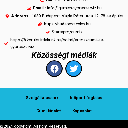
Call Us :
+3619990599
Email :
info@gumiesgyorsszerviz.hu
Address :
1089 Budapest, Vajda Péter utca 12. 78 as épület
https://budapest.cylex.hu
Startapro/gumis
https://8.kerulet.ittlakunk.hu/holmi/autos/gumi-es-
gyorsszerviz
Közösségi médiák
F
T
a
w
c
i
e
t
b
t
Szolgáltatásaink
ldőpont foglalás
o
e
Gumi kínálat
Kapcsolat
o
r
k
@2024 copyright. All right Reserved.