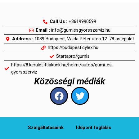
Call Us :
+3619990599
Email :
info@gumiesgyorsszerviz.hu
Address :
1089 Budapest, Vajda Péter utca 12. 78 as épület
https://budapest.cylex.hu
Startapro/gumis
https://8.kerulet.ittlakunk.hu/holmi/autos/gumi-es-
gyorsszerviz
Közösségi médiák
F
T
a
w
c
i
e
t
b
t
Szolgáltatásaink
ldőpont foglalás
o
e