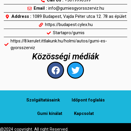
Call Us :
+3619990599
Email :
info@gumiesgyorsszerviz.hu
Address :
1089 Budapest, Vajda Péter utca 12. 78 as épület
https://budapest.cylex.hu
Startapro/gumis
https://8.kerulet.ittlakunk.hu/holmi/autos/gumi-es-
gyorsszerviz
Közösségi médiák
F
T
a
w
c
i
e
t
b
t
Szolgáltatásaink
ldőpont foglalás
o
e
Gumi kínálat
Kapcsolat
o
r
k
@2024 copyright. All right Reserved.